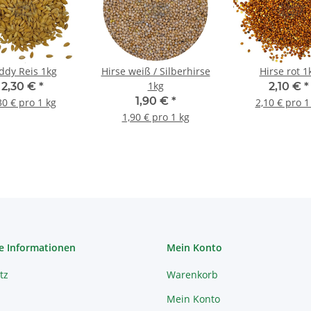
ddy Reis 1kg
Hirse weiß / Silberhirse
Hirse rot 1
1kg
2,30 €
*
2,10 €
*
1,90 €
*
30 € pro 1 kg
2,10 € pro 1
1,90 € pro 1 kg
e Informationen
Mein Konto
tz
Warenkorb
Mein Konto