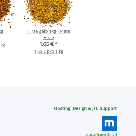
kg
Hirse gelb 1kg - Plata
Hirse
1,65 €
*
 kg
1,65 € pro 1 kg
Hosting, Design & JTL-Support
masterframe GmbH