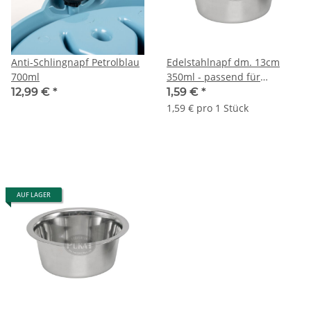
Anti-Schlingnapf Petrolblau
Edelstahlnapf dm. 13cm
700ml
350ml - passend für
Wendeplatten
12,99 €
*
1,59 €
*
1,59 € pro 1 Stück
AUF LAGER