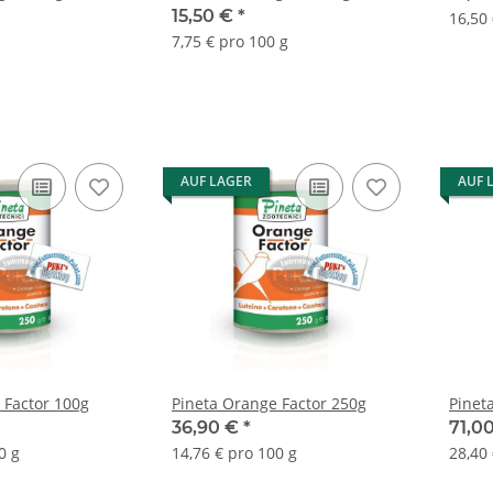
15,50 €
*
16,50
7,75 € pro 100 g
AUF LAGER
AUF 
 Factor 100g
Pineta Orange Factor 250g
Pinet
36,90 €
*
71,0
0 g
14,76 € pro 100 g
28,40