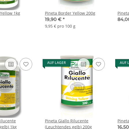
 Yellow 1kg
Pineta Border Yellow 200g
Pinet
19,90 €
*
84,0
9,95 € pro 100 g
AUF LAGER
AUF 
Rilucente
Pineta Giallo Rilucente
Pinet
gelb) 1kg
(Leuchtendes gelb) 200g
16,5