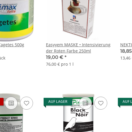
Tagetes 500g
Easyyem MASKE • Intensivierung
NEKT
der Roten Farbe 250ml
18,8
19,00 €
*
ück
13,46
76,00 € pro 1 l
AUF LAGER
AUF 