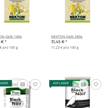
ON-Gelb 140g
NEKTON-Gelb 280g
5 €
*
31,45 €
*
 € pro 100 g
11,23 € pro 100 g
LAGER
AUF LAGER