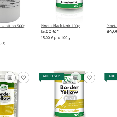
taxanttina 500g
Pineta Black Noir 100g
Pinet
15,00 €
*
84,0
15,00 € pro 100 g
0 g
AUF LAGER
AUF 