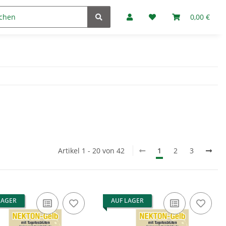
Marken
Fan-Club
0,00 €
Artikel 1 - 20 von 42
1
2
3
LAGER
AUF LAGER