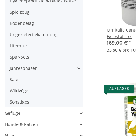
Hygieneprodukte & Badezusätze
Spielzeug
Bodenbelag
Ornitalia Can
Ungezieferbekämpfung
Farbstoff rot
169,00 €
*
Literatur
33,80 € pro 10
Spar-Sets
Jahresphasen
Sale
AUF LAGER
Wildvögel
Sonstiges
Geflügel
Hunde & Katzen
Nager