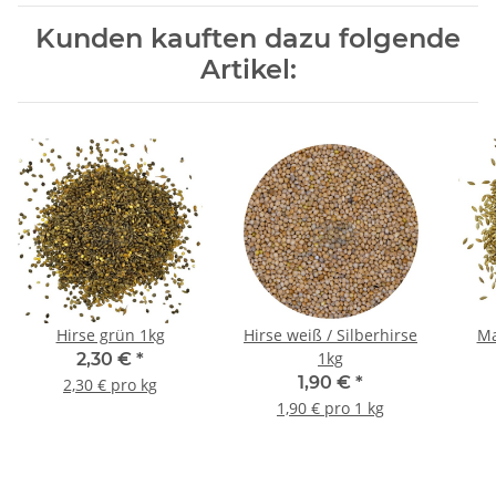
Kunden kauften dazu folgende
Artikel:
Hirse grün 1kg
Hirse weiß / Silberhirse
Ma
1kg
2,30 €
*
K
1,90 €
*
2,30 € pro kg
1,90 € pro 1 kg