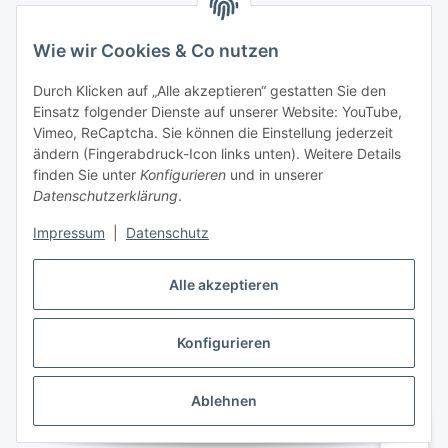
Wie wir Cookies & Co nutzen
Informationen
Durch Klicken auf „Alle akzeptieren“ gestatten Sie den
Einsatz folgender Dienste auf unserer Website: YouTube,
Gesetzliche Informationen
Vimeo, ReCaptcha. Sie können die Einstellung jederzeit
ändern (Fingerabdruck-Icon links unten). Weitere Details
Mein Konto
finden Sie unter
Konfigurieren
und in unserer
Datenschutzerklärung
.
Hosting, Design & JTL-Support
Impressum
|
Datenschutz
Alle akzeptieren
masterframe GmbH
Konfigurieren
Vertrag widerrufen
Ablehnen
* Alle Preise inkl. gesetzlicher USt., zzgl.
Versand