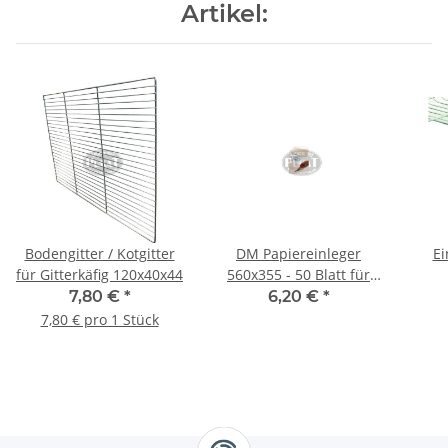
Artikel:
Bodengitter / Kotgitter
DM Papiereinleger
Ei
für Gitterkäfig 120x40x44
560x355 - 50 Blatt für
Käfig 120 x 40
7,80 €
*
6,20 €
*
7,80 € pro 1 Stück