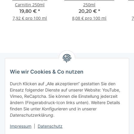
Carnitin 250ml
250ml
19,80 €
*
20,20 €
*
7,92 € pro 100 ml
8,08 € pro 100 ml
7
Wie wir Cookies & Co nutzen
Informationen
Durch Klicken auf „Alle akzeptieren“ gestatten Sie den
Einsatz folgender Dienste auf unserer Website: YouTube,
Gesetzliche Informationen
Vimeo, ReCaptcha. Sie können die Einstellung jederzeit
ändern (Fingerabdruck-Icon links unten). Weitere Details
Mein Konto
finden Sie unter
Konfigurieren
und in unserer
Datenschutzerklärung
.
Hosting, Design & JTL-Support
Impressum
|
Datenschutz