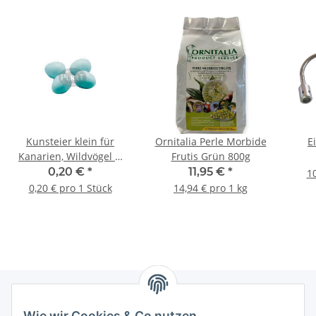
Kunsteier klein für
Ornitalia Perle Morbide
E
Kanarien, Wildvögel &
Frutis Grün 800g
Exoten türkis
0,20 €
*
11,95 €
*
10
0,20 € pro 1 Stück
14,94 € pro 1 kg
Wie wir Cookies & Co nutzen