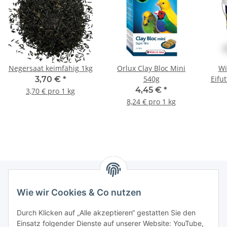
Negersaat keimfähig 1kg
Orlux Clay Bloc Mini
Wi
540g
Eifu
3,70 €
*
4,45 €
*
3,70 € pro 1 kg
8,24 € pro 1 kg
Wie wir Cookies & Co nutzen
Informationen
Durch Klicken auf „Alle akzeptieren“ gestatten Sie den
Einsatz folgender Dienste auf unserer Website: YouTube,
Gesetzliche Informationen