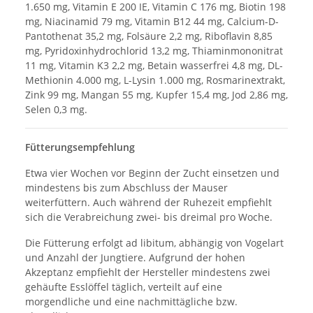
1.650 mg, Vitamin E 200 IE, Vitamin C 176 mg, Biotin 198
mg, Niacinamid 79 mg, Vitamin B12 44 mg, Calcium-D-
Pantothenat 35,2 mg, Folsäure 2,2 mg, Riboflavin 8,85
mg, Pyridoxinhydrochlorid 13,2 mg, Thiaminmononitrat
11 mg, Vitamin K3 2,2 mg, Betain wasserfrei 4,8 mg, DL-
Methionin 4.000 mg, L-Lysin 1.000 mg, Rosmarinextrakt,
Zink 99 mg, Mangan 55 mg, Kupfer 15,4 mg, Jod 2,86 mg,
Selen 0,3 mg.
Fütterungsempfehlung
Etwa vier Wochen vor Beginn der Zucht einsetzen und
mindestens bis zum Abschluss der Mauser
weiterfüttern. Auch während der Ruhezeit empfiehlt
sich die Verabreichung zwei- bis dreimal pro Woche.
Die Fütterung erfolgt ad libitum, abhängig von Vogelart
und Anzahl der Jungtiere. Aufgrund der hohen
Akzeptanz empfiehlt der Hersteller mindestens zwei
gehäufte Esslöffel täglich, verteilt auf eine
morgendliche und eine nachmittägliche bzw.