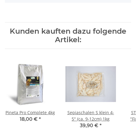
Kunden kauften dazu folgende
Artikel:
Pineta Pro Complete 4kg
Sepiaschalen S klein 4-
ST
5" (ca. 9-12cm) 1kg
"F
18,00 €
*
39,90 €
*