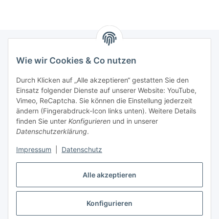
Wie wir Cookies & Co nutzen
Informationen
Durch Klicken auf „Alle akzeptieren“ gestatten Sie den
Einsatz folgender Dienste auf unserer Website: YouTube,
Gesetzliche Informationen
Vimeo, ReCaptcha. Sie können die Einstellung jederzeit
ändern (Fingerabdruck-Icon links unten). Weitere Details
Mein Konto
finden Sie unter
Konfigurieren
und in unserer
Datenschutzerklärung
.
Hosting, Design & JTL-Support
Impressum
|
Datenschutz
Alle akzeptieren
masterframe GmbH
Konfigurieren
Vertrag widerrufen