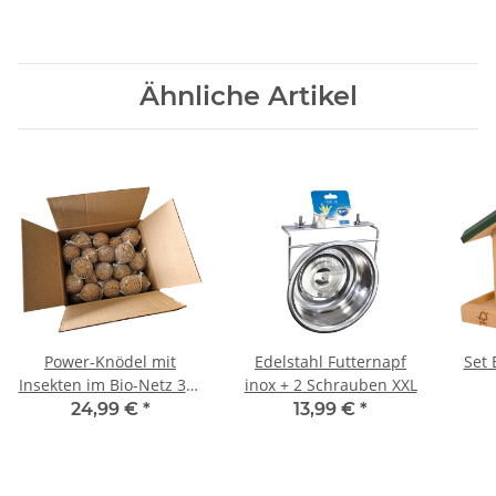
Ähnliche Artikel
Power-Knödel mit
Edelstahl Futternapf
Set 
Insekten im Bio-Netz 32x
inox + 2 Schrauben XXL
112,5g
24,99 €
*
13,99 €
*