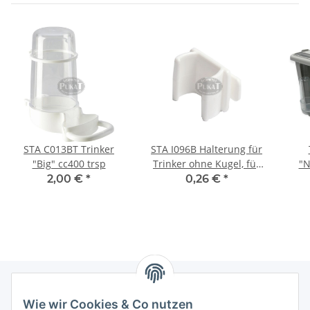
STA C013BT Trinker
STA I096B Halterung für
"Big" cc400 trsp
Trinker ohne Kugel, für
"N
senkrechte Gitter, weiß
2,00 €
*
0,26 €
*
Wie wir Cookies & Co nutzen