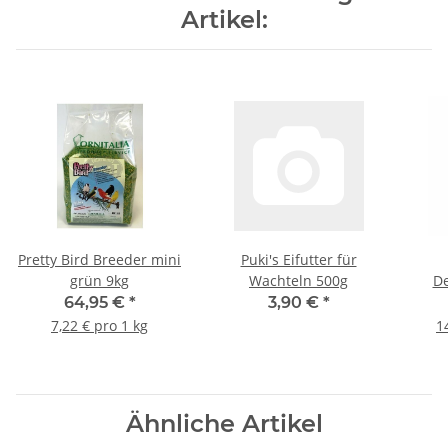
Artikel:
Pretty Bird Breeder mini
Puki's Eifutter für
grün 9kg
Wachteln 500g
De
64,95 €
*
3,90 €
*
7,22 € pro 1 kg
1
Ähnliche Artikel