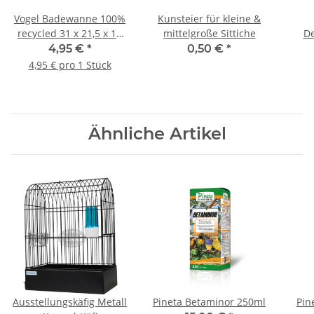
Vogel Badewanne 100%
Kunsteier für kleine &
recycled 31 x 21,5 x 10
mittelgroße Sittiche
De
cm
4,95 €
*
0,50 €
*
4,95 € pro 1 Stück
Ähnliche Artikel
Ausstellungskäfig Metall
Pineta Betaminor 250ml
Pin