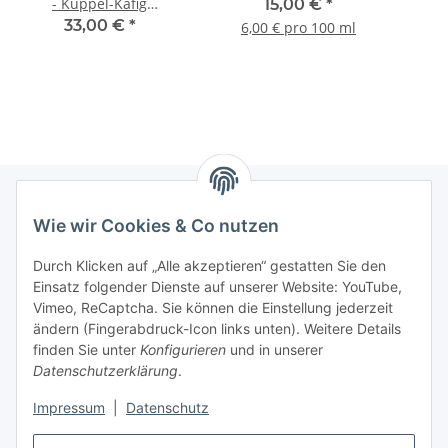
- Kuppel-Käfig
15,00 €
*
(italienisch)
33,00 €
*
6,00 € pro 100 ml
Wie wir Cookies & Co nutzen
Informationen
Durch Klicken auf „Alle akzeptieren“ gestatten Sie den
Einsatz folgender Dienste auf unserer Website: YouTube,
Gesetzliche Informationen
Vimeo, ReCaptcha. Sie können die Einstellung jederzeit
ändern (Fingerabdruck-Icon links unten). Weitere Details
Mein Konto
finden Sie unter
Konfigurieren
und in unserer
Datenschutzerklärung
.
Hosting, Design & JTL-Support
Impressum
|
Datenschutz