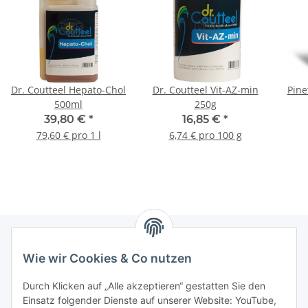
Dr. Coutteel Hepato-Chol
Dr. Coutteel Vit-AZ-min
Pine
500ml
250g
39,80 €
*
16,85 €
*
79,60 € pro 1 l
6,74 € pro 100 g
Wie wir Cookies & Co nutzen
Informationen
Durch Klicken auf „Alle akzeptieren“ gestatten Sie den
Einsatz folgender Dienste auf unserer Website: YouTube,
Gesetzliche Informationen