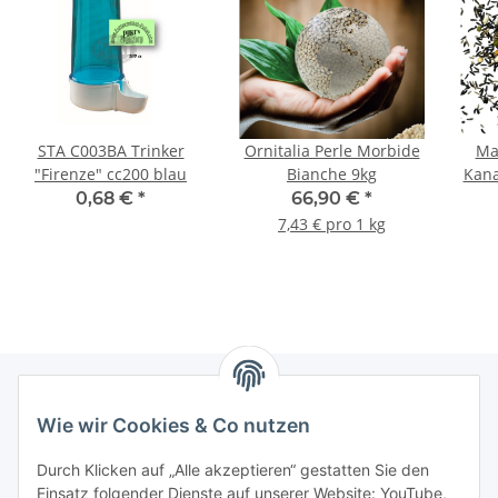
STA C003BA Trinker
Ornitalia Perle Morbide
Ma
"Firenze" cc200 blau
Bianche 9kg
Kana
Vög
0,68 €
*
66,90 €
*
7,43 € pro 1 kg
Wie wir Cookies & Co nutzen
Informationen
Durch Klicken auf „Alle akzeptieren“ gestatten Sie den
Einsatz folgender Dienste auf unserer Website: YouTube,
Gesetzliche Informationen