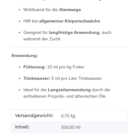
Wohltuend für die
Atemwege
Hilft bei
allgemeiner Körperschwäche
Geeignet für
langfristige Anwendung
, auch
während der Zucht
Anwendung:
Fütterung:
10 ml pro kg Futter
Trinkwasser:
5 ml pro Liter Trinkwasser
Ideal für die
Langzeitanwendung
durch die
enthaltenen Propolis- und ätherischen Öle
Produkteigenschaft
Wert
Versandgewicht:
0,70 kg
Inhalt:
500,00 ml