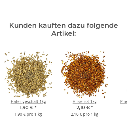
Kunden kauften dazu folgende
Artikel:
Hafer geschält 1kg
Hirse rot 1kg
Pin
1,90 €
*
2,10 €
*
1,90 € pro 1 kg
2,10 € pro 1 kg