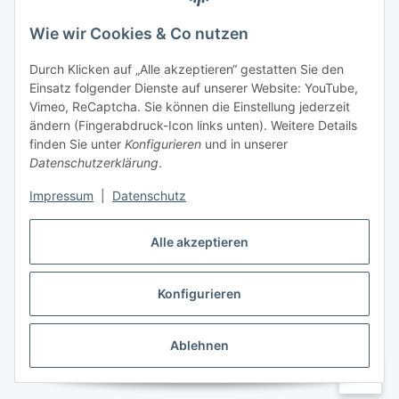
Wie wir Cookies & Co nutzen
Informationen
Durch Klicken auf „Alle akzeptieren“ gestatten Sie den
Einsatz folgender Dienste auf unserer Website: YouTube,
Gesetzliche Informationen
Vimeo, ReCaptcha. Sie können die Einstellung jederzeit
ändern (Fingerabdruck-Icon links unten). Weitere Details
Mein Konto
finden Sie unter
Konfigurieren
und in unserer
Datenschutzerklärung
.
Hosting, Design & JTL-Support
Impressum
|
Datenschutz
Alle akzeptieren
masterframe GmbH
Konfigurieren
Vertrag widerrufen
Ablehnen
* Alle Preise inkl. gesetzlicher USt., zzgl.
Versand