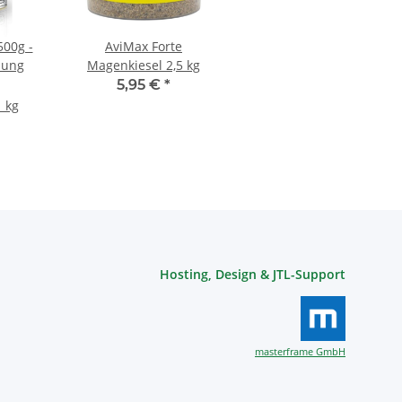
500g -
AviMax Forte
hung
Magenkiesel 2,5 kg
5,95 €
*
1 kg
Hosting, Design & JTL-Support
masterframe GmbH