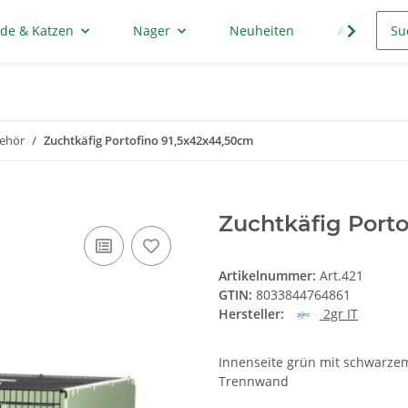
de & Katzen
Nager
Neuheiten
Aktion
behör
Zuchtkäfig Portofino 91,5x42x44,50cm
Zuchtkäfig Port
Artikelnummer:
Art.421
GTIN:
8033844764861
Hersteller:
2gr IT
Innenseite grün mit schwarzem
Trennwand