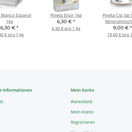
a Blanco Espanol
Pineta Elisir 1kg
Pineta Cip Sal 
1kg
Mineralmisc
6,30 €
*
6,30 €
*
9,00 €
*
6,30 € pro 1 kg
30 € pro 1 kg
18,00 € pro 
e Informationen
Mein Konto
tz
Warenkorb
Mein Konto
Registrieren