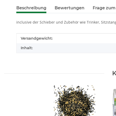
Beschreibung
Bewertungen
Frage zum 
inclusive der Schieber und Zubehör wie Trinker, Sitzsta
Produkteigenschaft
Wert
Versandgewicht:
Inhalt:
K