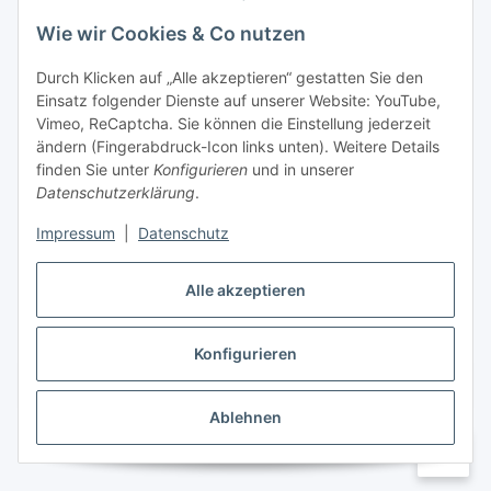
Wie wir Cookies & Co nutzen
Informationen
Durch Klicken auf „Alle akzeptieren“ gestatten Sie den
Einsatz folgender Dienste auf unserer Website: YouTube,
Gesetzliche Informationen
Vimeo, ReCaptcha. Sie können die Einstellung jederzeit
ändern (Fingerabdruck-Icon links unten). Weitere Details
Mein Konto
finden Sie unter
Konfigurieren
und in unserer
Datenschutzerklärung
.
Hosting, Design & JTL-Support
Impressum
|
Datenschutz
Alle akzeptieren
masterframe GmbH
Konfigurieren
Vertrag widerrufen
Ablehnen
* Alle Preise inkl. gesetzlicher USt., zzgl.
Versand