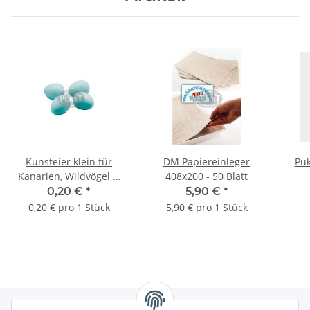
Kunsteier klein für
DM Papiereinleger
Puk
Kanarien, Wildvögel &
408x200 - 50 Blatt
Exoten blau
0,20 €
*
5,90 €
*
0,20 € pro 1 Stück
5,90 € pro 1 Stück