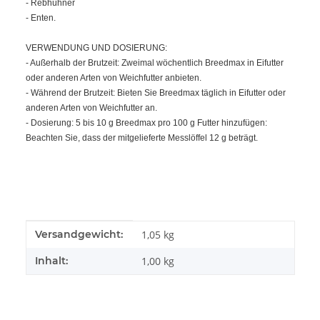
- Rebhühner
- Enten.
VERWENDUNG UND DOSIERUNG:
- Außerhalb der Brutzeit: Zweimal wöchentlich Breedmax in Eifutter
oder anderen Arten von Weichfutter anbieten.
- Während der Brutzeit: Bieten Sie Breedmax täglich in Eifutter oder
anderen Arten von Weichfutter an.
- Dosierung: 5 bis 10 g Breedmax pro 100 g Futter hinzufügen:
Beachten Sie, dass der mitgelieferte Messlöffel 12 g beträgt.
Produkteigenschaft
Wert
Versandgewicht:
1,05 kg
Inhalt:
1,00 kg