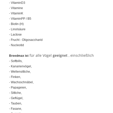
- VitaminD3
- Vitamine
- VitaminK
- VitaminPP / B5
- Biotin (H)
- Linolsäure
- Lactose
- Frucht - Oligosaccharid
- Nucleotid
für alle Vögel
geeignet
, einschließlich
Breedmax ist
- Softbills,
- Kanarienvögel,
- Wellensittiche,
- Finken,
- Wachsschnäbel,
- Papageien,
- Sittiche,
- Geflügel,
- Tauben,
- Fasane,