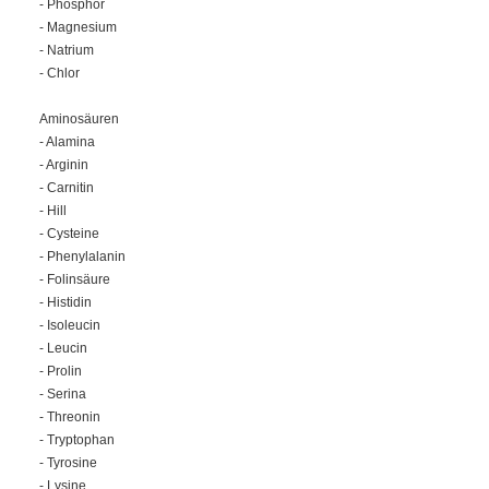
- Phosphor
- Magnesium
- Natrium
- Chlor
Aminosäuren
- Alamina
- Arginin
- Carnitin
- Hill
- Cysteine
- Phenylalanin
- Folinsäure
- Histidin
- Isoleucin
- Leucin
- Prolin
- Serina
- Threonin
- Tryptophan
- Tyrosine
- Lysine