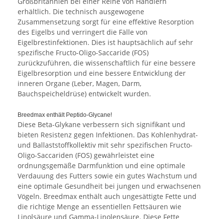
Großbritannien bei einer Reihe von Händlern
erhältlich.
Die technisch ausgewogene
Zusammensetzung sorgt für eine effektive Resorption
des Eigelbs und verringert die Fälle von
Eigelbrestinfektionen.
Dies ist hauptsächlich auf sehr
spezifische Fructo-Oligo-Saccaride (FOS)
zurückzuführen, die wissenschaftlich für eine bessere
Eigelbresorption und eine bessere Entwicklung der
inneren Organe (Leber, Magen, Darm,
Bauchspeicheldrüse) entwickelt wurden.
Breedmax enthält Peptido-Glycane!
Diese Beta-Glykane verbessern sich signifikant und
bieten Resistenz gegen Infektionen.
Das Kohlenhydrat-
und Ballaststoffkollektiv mit sehr spezifischen Fructo-
Oligo-Saccariden (FOS) gewährleistet eine
ordnungsgemäße Darmfunktion und eine optimale
Verdauung des Futters sowie ein gutes Wachstum und
eine optimale Gesundheit bei jungen und erwachsenen
Vögeln.
Breedmax enthält auch ungesättigte Fette und
die richtige Menge an essentiellen Fettsäuren wie
Linolsäure und Gamma-Linolensäure.
Diese Fette