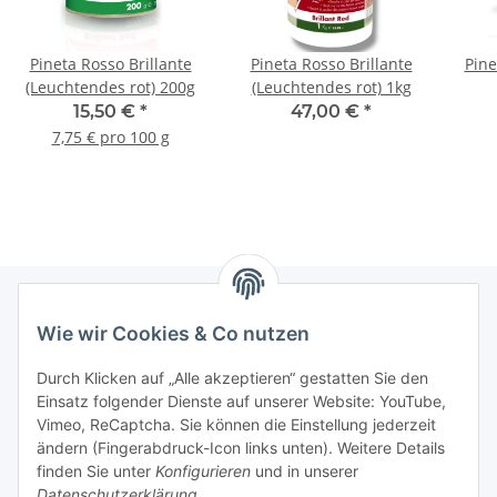
Pineta Rosso Brillante
Pineta Rosso Brillante
Pine
(Leuchtendes rot) 200g
(Leuchtendes rot) 1kg
15,50 €
*
47,00 €
*
7,75 € pro 100 g
Wie wir Cookies & Co nutzen
Informationen
Durch Klicken auf „Alle akzeptieren“ gestatten Sie den
Einsatz folgender Dienste auf unserer Website: YouTube,
Gesetzliche Informationen
Vimeo, ReCaptcha. Sie können die Einstellung jederzeit
ändern (Fingerabdruck-Icon links unten). Weitere Details
Mein Konto
finden Sie unter
Konfigurieren
und in unserer
Datenschutzerklärung
.