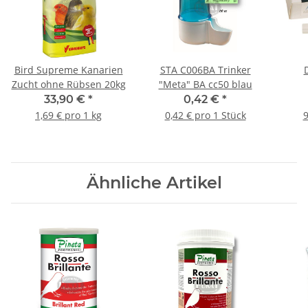
Bird Supreme Kanarien
STA C006BA Trinker
Zucht ohne Rübsen 20kg
"Meta" BA cc50 blau
33,90 €
*
0,42 €
*
1,69 € pro 1 kg
0,42 € pro 1 Stück
9
Ähnliche Artikel