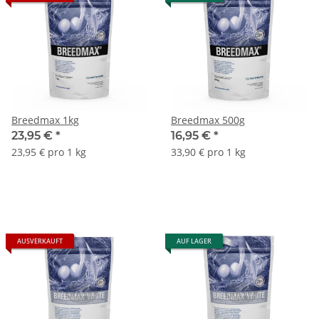
Breedmax 1kg
Breedmax 500g
23,95 €
*
16,95 €
*
23,95 € pro 1 kg
33,90 € pro 1 kg
AUSVERKAUFT
AUF LAGER