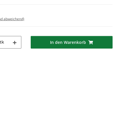
nd abweichend)
tk
In den Warenkorb