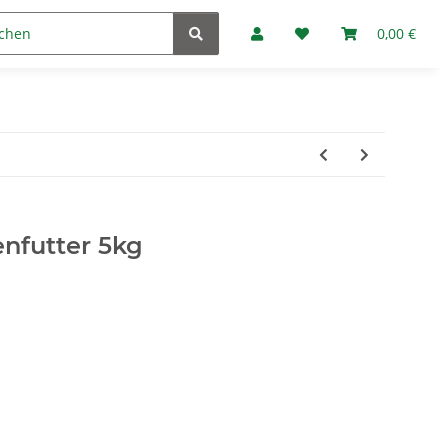
Marken
Fan-Club
0,00 €
nfutter 5kg