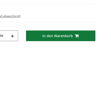
nd abweichend)
tk
In den Warenkorb