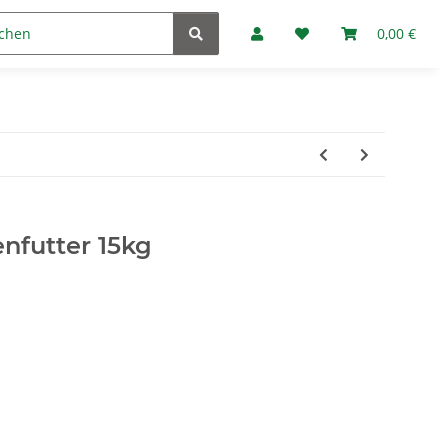
Marken
Fan-Club
0,00 €
nfutter 15kg