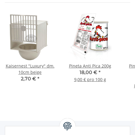
Kaisernest "Luxury" dm.
Pineta Anti Pica 200g
Pi
10cm beige
18,00 €
*
2,70 €
*
9,00 € pro 100 g