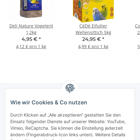
Deli Nature Vogelgrit
CéDé Eifutter
Co
1,2kg
Wellensittich 5kg
2
4,95 €
*
24,95 €
*
4,12 € pro 1 kg
4,99 € pro 1 kg
5
Wie wir Cookies & Co nutzen
Informationen
Durch Klicken auf „Alle akzeptieren“ gestatten Sie den
Einsatz folgender Dienste auf unserer Website: YouTube,
Gesetzliche Informationen
Vimeo, ReCaptcha. Sie können die Einstellung jederzeit
ändern (Fingerabdruck-Icon links unten). Weitere Details
Mein Konto