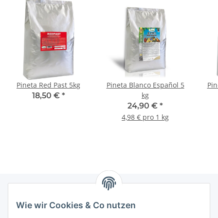
Pineta Red Past 5kg
Pineta Blanco Español 5
Pin
kg
18,50 €
*
24,90 €
*
4,98 € pro 1 kg
Wie wir Cookies & Co nutzen
Informationen