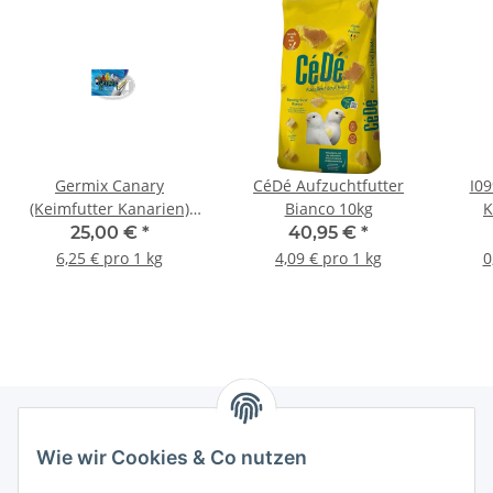
Germix Canary
CéDé Aufzuchtfutter
I09
(Keimfutter Kanarien)
Bianco 10kg
K
4kg
25,00 €
*
40,95 €
*
6,25 € pro 1 kg
4,09 € pro 1 kg
0
Wie wir Cookies & Co nutzen
Informationen