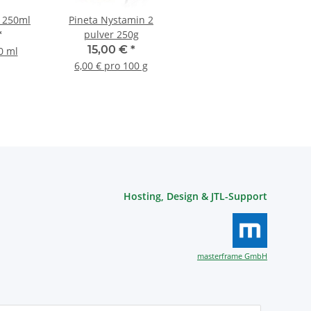
l 250ml
Pineta Nystamin 2
pulver 250g
*
15,00 €
*
0 ml
6,00 € pro 100 g
Hosting, Design & JTL-Support
masterframe GmbH