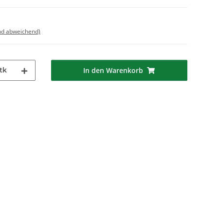
nd abweichend)
tk
In den Warenkorb