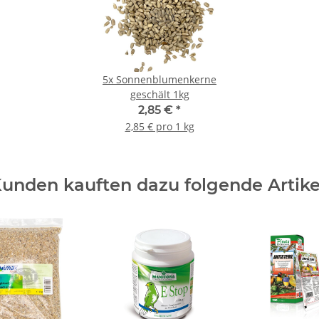
5x
Sonnenblumenkerne
geschält 1kg
2,85 €
*
2,85 € pro 1 kg
unden kauften dazu folgende Artike