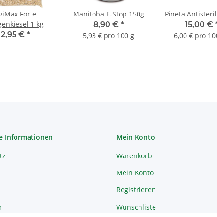
viMax Forte
Manitoba E-Stop 150g
Pineta Antisteri
enkiesel 1 kg
8,90 €
*
15,00 €
2,95 €
*
5,93 € pro 100 g
6,00 € pro 10
e Informationen
Mein Konto
tz
Warenkorb
Mein Konto
Registrieren
m
Wunschliste