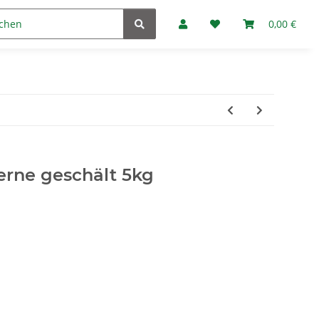
Marken
Fan-Club
0,00 €
rne geschält 5kg