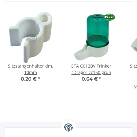
Sitzstangenhalter dm.
STA C012BV Trinker
Sit
10mm
"Drago" cc150 grün
0,20 €
*
0,64 €
*
0