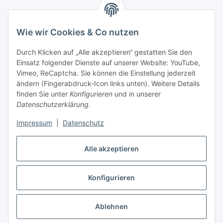
Wie wir Cookies & Co nutzen
Informationen
Durch Klicken auf „Alle akzeptieren“ gestatten Sie den
Einsatz folgender Dienste auf unserer Website: YouTube,
Gesetzliche Informationen
Vimeo, ReCaptcha. Sie können die Einstellung jederzeit
ändern (Fingerabdruck-Icon links unten). Weitere Details
Mein Konto
finden Sie unter
Konfigurieren
und in unserer
Datenschutzerklärung
.
Hosting, Design & JTL-Support
Impressum
|
Datenschutz
Alle akzeptieren
masterframe GmbH
Konfigurieren
Vertrag widerrufen
Ablehnen
* Alle Preise inkl. gesetzlicher USt., zzgl.
Versand