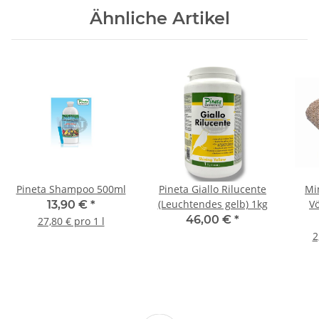
Ähnliche Artikel
Pineta Shampoo 500ml
Pineta Giallo Rilucente
Min
(Leuchtendes gelb) 1kg
Vö
13,90 €
*
46,00 €
*
27,80 € pro 1 l
2