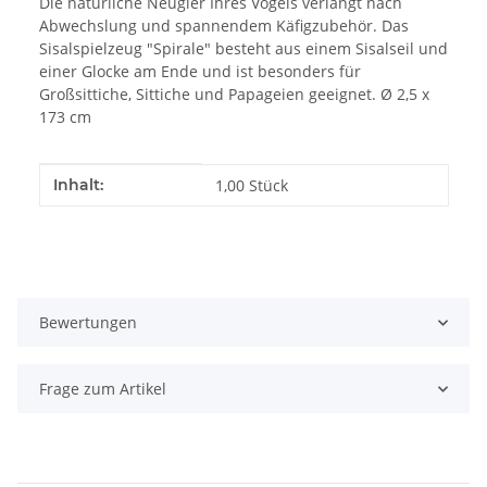
Die natürliche Neugier Ihres Vogels verlangt nach
Abwechslung und spannendem Käfigzubehör. Das
Sisalspielzeug "Spirale" besteht aus einem Sisalseil und
einer Glocke am Ende und ist besonders für
Großsittiche, Sittiche und Papageien geeignet. Ø 2,5 x
173 cm
Produkteigenschaft
Wert
Inhalt:
1,00 Stück
Bewertungen
Frage zum Artikel