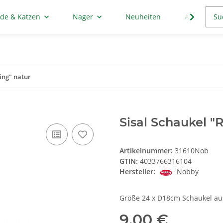
de & Katzen
Nager
Neuheiten
Aktion
Ring" natur
Sisal Schaukel "
Artikelnummer:
31610Nob
GTIN:
4033766316104
Hersteller:
Nobby
Größe 24 x D18cm Schaukel aus
9,00 €