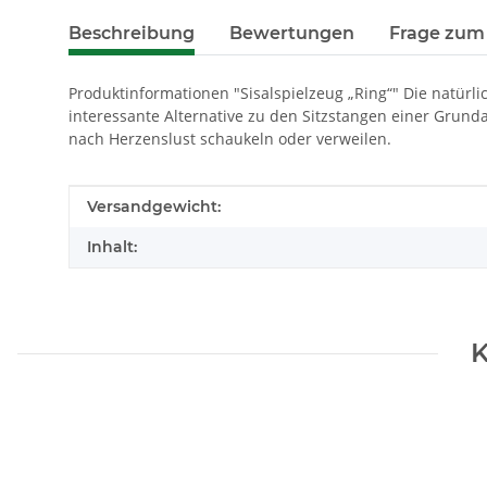
Beschreibung
Bewertungen
Frage zum 
Produktinformationen "Sisalspielzeug „Ring“" Die natürl
interessante Alternative zu den Sitzstangen einer Grundau
nach Herzenslust schaukeln oder verweilen.
Produkteigenschaft
Wert
Versandgewicht:
Inhalt:
K