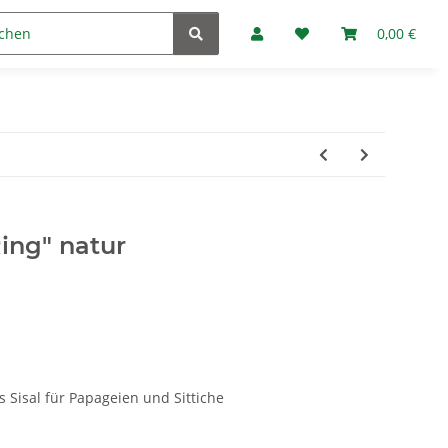
Marken
Fan-Club
0,00 €
Ring" natur
 Sisal für Papageien und Sittiche