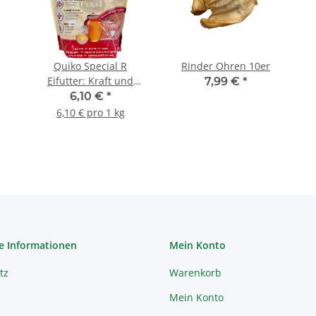
Quiko Special R
Rinder Ohren 10er
Eifutter: Kraft und
7,99 €
*
Aufzuchtfutter für alle
6,10 €
*
rotgrundigen
6,10 € pro 1 kg
Vogelarten 1kg
e Informationen
Mein Konto
tz
Warenkorb
Mein Konto