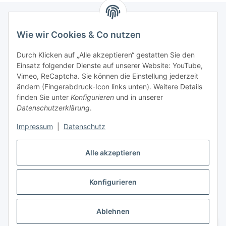
Wie wir Cookies & Co nutzen
Informationen
Durch Klicken auf „Alle akzeptieren“ gestatten Sie den
Einsatz folgender Dienste auf unserer Website: YouTube,
Gesetzliche Informationen
Vimeo, ReCaptcha. Sie können die Einstellung jederzeit
ändern (Fingerabdruck-Icon links unten). Weitere Details
Mein Konto
finden Sie unter
Konfigurieren
und in unserer
Datenschutzerklärung
.
Hosting, Design & JTL-Support
Impressum
|
Datenschutz
Alle akzeptieren
masterframe GmbH
Konfigurieren
Vertrag widerrufen
Ablehnen
* Alle Preise inkl. gesetzlicher USt., zzgl.
Versand