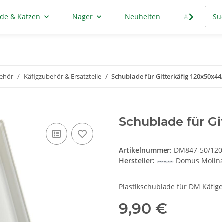
de & Katzen
Nager
Neuheiten
Aktion
behör
Käfigzubehör & Ersatzteile
Schublade für Gitterkäfig 120x50x44
Schublade für Gi
Artikelnummer:
DM847-50/120
Hersteller:
Domus Molina
Plastikschublade für DM Käfig
9,90 €