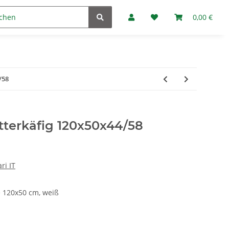
Marken
Fan-Club
0,00 €
/58
tterkäfig 120x50x44/58
ri IT
e 120x50 cm, weiß