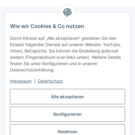
Wie wir Cookies & Co nutzen
Informationen
Durch Klicken auf „Alle akzeptieren“ gestatten Sie den
Einsatz folgender Dienste auf unserer Website: YouTube,
Gesetzliche Informationen
Vimeo, ReCaptcha. Sie können die Einstellung jederzeit
ändern (Fingerabdruck-Icon links unten). Weitere Details
Mein Konto
finden Sie unter
Konfigurieren
und in unserer
Datenschutzerklärung
.
Hosting, Design & JTL-Support
Impressum
|
Datenschutz
Alle akzeptieren
masterframe GmbH
Konfigurieren
Vertrag widerrufen
Ablehnen
* Alle Preise inkl. gesetzlicher USt., zzgl.
Versand