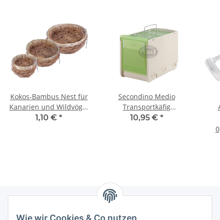
Kokos-Bambus Nest für
Secondino Medio
Kanarien und Wildvögel
Transportkäfig
8cm
cm20x11x14h
1,10 €
*
10,95 €
*
0
Wie wir Cookies & Co nutzen