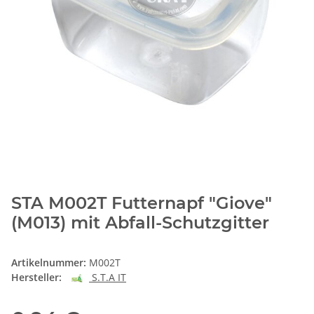
STA M002T Futternapf "Giove"
(M013) mit Abfall-Schutzgitter
Artikelnummer:
M002T
Hersteller:
S.T.A IT