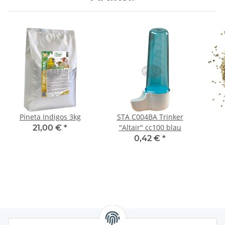
Pineta Indigos 3kg
STA C004BA Trinker
"Altair" cc100 blau
21,00 €
*
0,42 €
*