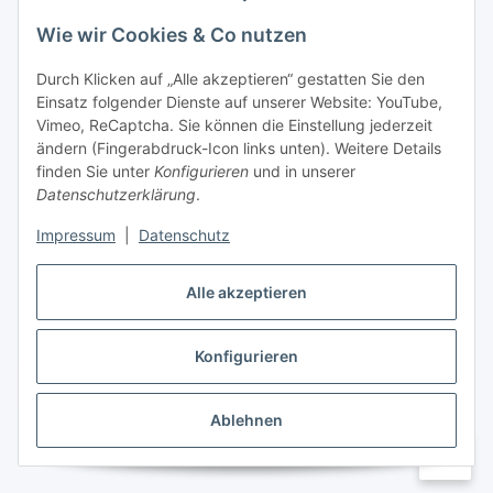
Wie wir Cookies & Co nutzen
Informationen
Durch Klicken auf „Alle akzeptieren“ gestatten Sie den
Einsatz folgender Dienste auf unserer Website: YouTube,
Gesetzliche Informationen
Vimeo, ReCaptcha. Sie können die Einstellung jederzeit
ändern (Fingerabdruck-Icon links unten). Weitere Details
Mein Konto
finden Sie unter
Konfigurieren
und in unserer
Datenschutzerklärung
.
Hosting, Design & JTL-Support
Impressum
|
Datenschutz
Alle akzeptieren
masterframe GmbH
Konfigurieren
Vertrag widerrufen
Ablehnen
* Alle Preise inkl. gesetzlicher USt., zzgl.
Versand