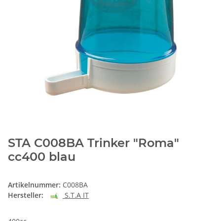
STA C008BA Trinker "Roma"
cc400 blau
Artikelnummer:
C008BA
Hersteller:
S.T.A IT