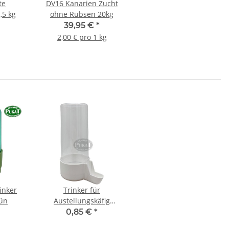
te
DV16 Kanarien Zucht
,5 kg
ohne Rübsen 20kg
39,95 €
*
2,00 € pro 1 kg
inker
Trinker für
rün
Austellungskäfig
Sittiche Käfigtyp I/II
0,85 €
*