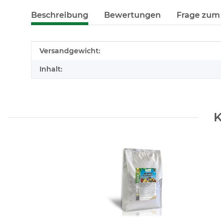
Beschreibung
Bewertungen
Frage zum 
Produkteigenschaft
Wert
Versandgewicht:
Inhalt:
K