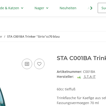
de & Katzen
Nager
Neuheiten
Aktion
er
STA C001BA Trinker "Sirio"cc70 blau
STA C001BA Trink
Artikelnummer:
C001BA
Hersteller:
S.T.A IT
60cc tieffuß
Trinkflasche für Kaefige aus s
Fassungsvermoegen 70 ml