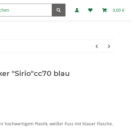
Marken
Fan-Club
0,00 €
er "Sirio"cc70 blau
ehr hochwertigem Plastik, weißer Fuss mit blauer Flasche,