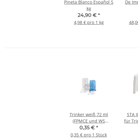
Pineta Blanco Español 5
De Imm
kg
24,90 €
*
4,98 € pro 1 kg
48,0
Trinker weiß 72 ml
STA I
(FPMCE und WS
für Tr
Ausstellungstrinker)
für se
0,35 €
*
0,35 € pro 1 Stück