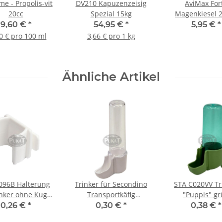
e - Propolis-vit
DV210 Kapuzenzeisig
AviMax For
20cc
Spezial 15kg
Magenkiesel 2
9,60 €
*
54,95 €
*
5,95 €
*
0 € pro 100 ml
3,66 € pro 1 kg
Ähnliche Artikel
096B Halterung
Trinker für Secondino
STA C020VV Tr
inker ohne Kugel,
Transportkäfig
"Puppis" g
nkrechte Gitter,
Transparent 30ml
0,26 €
*
0,30 €
*
0,38 €
*
weiß