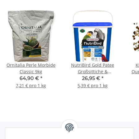
Ornitalia Perle Morbide
NutriBird Gold Patee
K
Classic 9kg
Großsittiche &
Que
Papageien 5kg
64,90 €
*
26,95 €
*
7,21 € pro 1 kg
5,39 € pro 1 kg