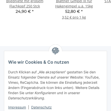
Bliedniete mit großem
Blattner Gimpel III für
STA
Flachkopf 250 Stck
Hakengimpel u.ä. 15kg
24,90 €
*
52,80 €
*
3,52 € pro 1 kg
Wie wir Cookies & Co nutzen
Informationen
Durch Klicken auf „Alle akzeptieren“ gestatten Sie den
Einsatz folgender Dienste auf unserer Website: YouTube,
Gesetzliche Informationen
Vimeo, ReCaptcha. Sie können die Einstellung jederzeit
ändern (Fingerabdruck-Icon links unten). Weitere Details
Mein Konto
finden Sie unter
Konfigurieren
und in unserer
Datenschutzerklärung
.
Hosting, Design & JTL-Support
Impressum
|
Datenschutz