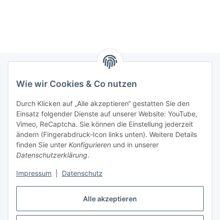
Papageien 500ml
Wie wir Cookies & Co nutzen
Informationen
Durch Klicken auf „Alle akzeptieren“ gestatten Sie den
Einsatz folgender Dienste auf unserer Website: YouTube,
Gesetzliche Informationen
Vimeo, ReCaptcha. Sie können die Einstellung jederzeit
ändern (Fingerabdruck-Icon links unten). Weitere Details
Mein Konto
finden Sie unter
Konfigurieren
und in unserer
Datenschutzerklärung
.
Hosting, Design & JTL-Support
Impressum
|
Datenschutz
Alle akzeptieren
masterframe GmbH