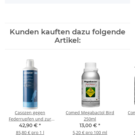
Kunden kauften dazu folgende
Artikel:
Casozen gegen
Comed Megabactol Bird
Com
Federrupfen und zur
250ml
Beruhigung bei
42,90 €
*
13,00 €
*
Großsittichen und
85,80 € pro 1 l
5,20 € pro 100 ml