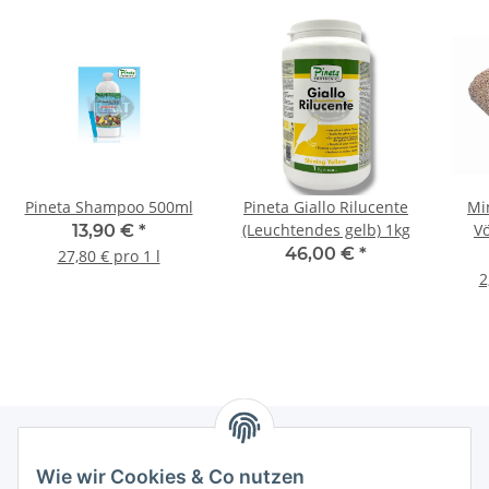
Pineta Shampoo 500ml
Pineta Giallo Rilucente
Min
(Leuchtendes gelb) 1kg
Vö
13,90 €
*
46,00 €
*
27,80 € pro 1 l
2
Wie wir Cookies & Co nutzen
Informationen