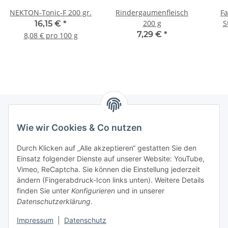
NEKTON-Tonic-F 200 gr.
Rindergaumenfleisch
Fa
200 g
S
16,15 €
*
Kan
7,29 €
*
8,08 € pro 100 g
mm 
al
Wie wir Cookies & Co nutzen
Informationen
Durch Klicken auf „Alle akzeptieren“ gestatten Sie den
Einsatz folgender Dienste auf unserer Website: YouTube,
Gesetzliche Informationen
Vimeo, ReCaptcha. Sie können die Einstellung jederzeit
ändern (Fingerabdruck-Icon links unten). Weitere Details
Mein Konto
finden Sie unter
Konfigurieren
und in unserer
Datenschutzerklärung
.
Hosting, Design & JTL-Support
Impressum
|
Datenschutz