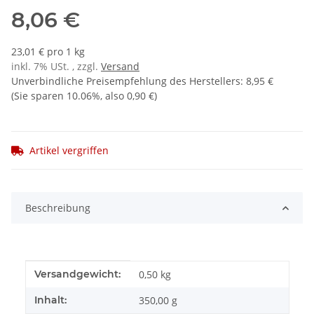
8,06 €
23,01 € pro 1 kg
inkl. 7% USt. , zzgl.
Versand
Unverbindliche Preisempfehlung des Herstellers
:
8,95 €
(Sie sparen
10.06%
, also
0,90 €
)
Artikel vergriffen
Beschreibung
Produkteigenschaft
Wert
Versandgewicht:
0,50 kg
Inhalt:
350,00 g