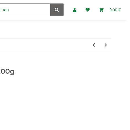
Marken
Fan-Club
0,00 €
 200g