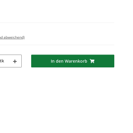
nd abweichend)
tk
In den Warenkorb