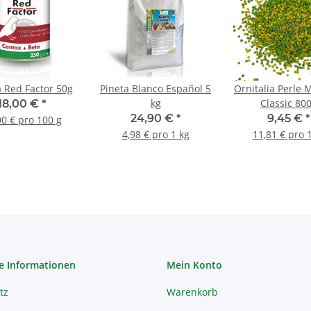
a Red Factor 50g
Pineta Blanco Español 5
Ornitalia Perle 
kg
Classic 80
18,00 €
*
24,90 €
*
9,45 €
*
00 € pro 100 g
4,98 € pro 1 kg
11,81 € pro 
e Informationen
Mein Konto
tz
Warenkorb