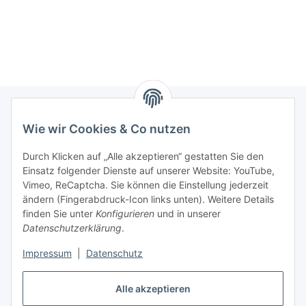
Wie wir Cookies & Co nutzen
Informationen
Durch Klicken auf „Alle akzeptieren“ gestatten Sie den
Einsatz folgender Dienste auf unserer Website: YouTube,
Gesetzliche Informationen
Vimeo, ReCaptcha. Sie können die Einstellung jederzeit
ändern (Fingerabdruck-Icon links unten). Weitere Details
Mein Konto
finden Sie unter
Konfigurieren
und in unserer
Datenschutzerklärung
.
Hosting, Design & JTL-Support
Impressum
|
Datenschutz
Alle akzeptieren
masterframe GmbH