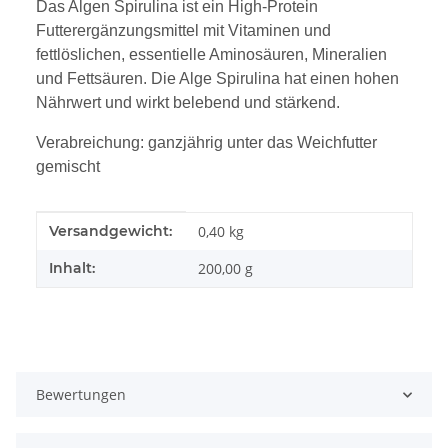
Das Algen Spirulina ist ein High-Protein
Futterergänzungsmittel mit Vitaminen und
fettlöslichen, essentielle Aminosäuren, Mineralien
und Fettsäuren. Die Alge Spirulina hat einen hohen
Nährwert und wirkt belebend und stärkend.
Verabreichung: ganzjährig unter das Weichfutter
gemischt
Produkteigenschaft
Wert
Versandgewicht:
0,40 kg
Inhalt:
200,00 g
Bewertungen