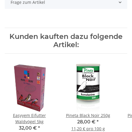
Frage zum Artikel
Kunden kauften dazu folgende
Artikel:
Easyyem Eifutter
Pineta Black Noir 250g
Pi
Waldvögel 5kg
28,00 €
*
32,00 €
*
11,20 € pro 100 g