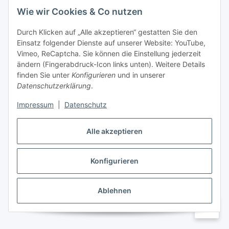
Wie wir Cookies & Co nutzen
Informationen
Durch Klicken auf „Alle akzeptieren“ gestatten Sie den
Einsatz folgender Dienste auf unserer Website: YouTube,
Gesetzliche Informationen
Vimeo, ReCaptcha. Sie können die Einstellung jederzeit
ändern (Fingerabdruck-Icon links unten). Weitere Details
Mein Konto
finden Sie unter
Konfigurieren
und in unserer
Datenschutzerklärung
.
Hosting, Design & JTL-Support
Impressum
|
Datenschutz
Alle akzeptieren
masterframe GmbH
Konfigurieren
Vertrag widerrufen
Ablehnen
* Alle Preise inkl. gesetzlicher USt., zzgl.
Versand