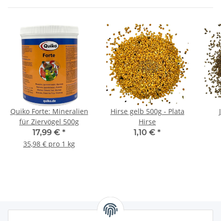
Quiko Forte: Mineralien
Hirse gelb 500g - Plata
für Ziervögel 500g
Hirse
17,99 €
*
1,10 €
*
35,98 € pro 1 kg