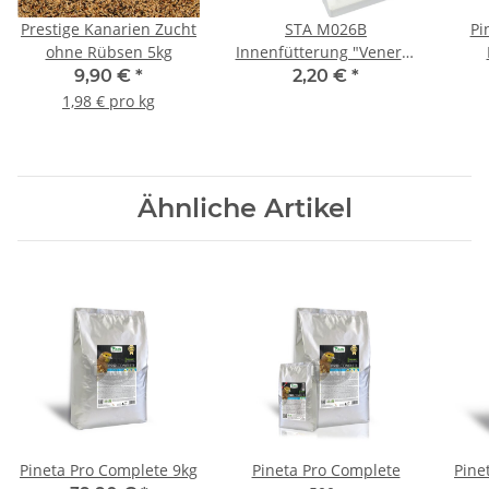
Prestige Kanarien Zucht
STA M026B
Pi
ohne Rübsen 5kg
Innenfütterung "Venere"
L=206mm weiß
9,90 €
*
2,20 €
*
1,98 € pro kg
Ähnliche Artikel
Pineta Pro Complete 9kg
Pineta Pro Complete
Pine