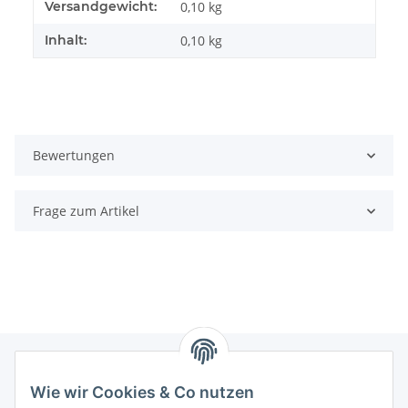
Produkteigenschaft
Wert
Versandgewicht:
0,10 kg
Inhalt:
0,10 kg
Bewertungen
Frage zum Artikel
Wie wir Cookies & Co nutzen
Informationen