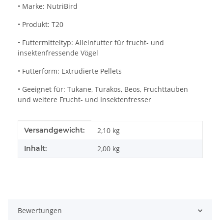
• Marke: NutriBird
• Produkt: T20
• Futtermitteltyp: Alleinfutter für frucht- und
insektenfressende Vögel
• Futterform: Extrudierte Pellets
• Geeignet für: Tukane, Turakos, Beos, Fruchttauben
und weitere Frucht- und Insektenfresser
Produkteigenschaft
Wert
Versandgewicht:
2,10 kg
Inhalt:
2,00 kg
Bewertungen