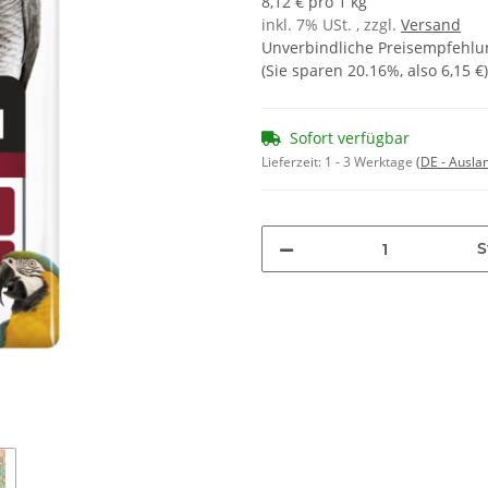
8,12 € pro 1 kg
inkl. 7% USt. , zzgl.
Versand
Unverbindliche Preisempfehlun
(Sie sparen
20.16%
, also
6,15 €
)
Sofort verfügbar
Lieferzeit:
1 - 3 Werktage
(DE - Ausla
S