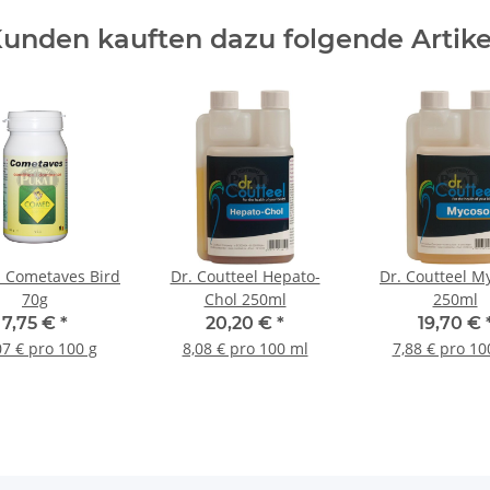
unden kauften dazu folgende Artike
 Cometaves Bird
Dr. Coutteel Hepato-
Dr. Coutteel M
70g
Chol 250ml
250ml
7,75 €
*
20,20 €
*
19,70 €
07 € pro 100 g
8,08 € pro 100 ml
7,88 € pro 10