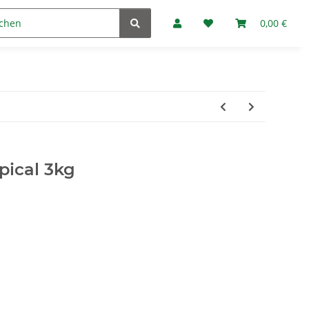
Marken
Fan-Club
0,00 €
pical 3kg