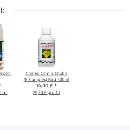
l:
ycosol
Comed Comin-Cholin
(B-Complex) Bird 500ml
*
14,90 €
*
0 ml
29,80 € pro 1 l