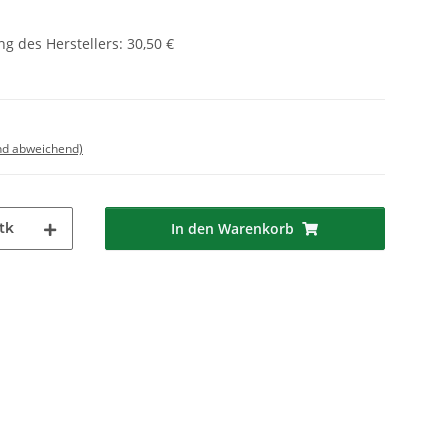
g des Herstellers
:
30,50 €
nd abweichend)
tk
In den Warenkorb