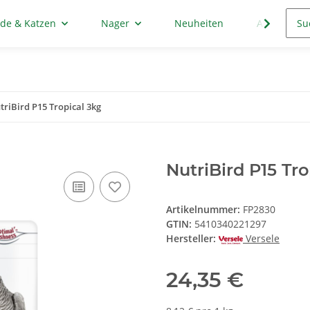
de & Katzen
Nager
Neuheiten
Aktion
triBird P15 Tropical 3kg
NutriBird P15 Tro
Artikelnummer:
FP2830
GTIN:
5410340221297
Hersteller:
Versele
24,35 €