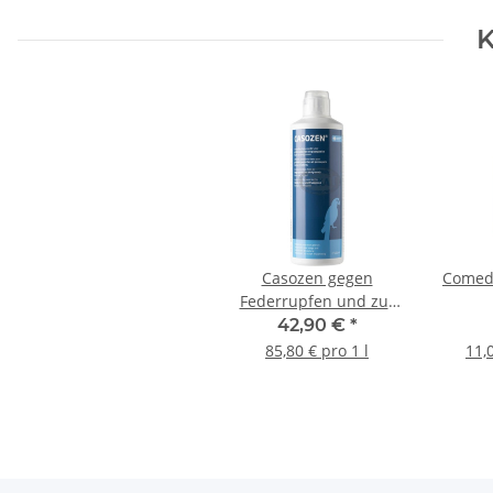
K
Casozen gegen
Comed
Federrupfen und zur
Beruhigung bei
42,90 €
*
Großsittichen und
85,80 € pro 1 l
11,
Papageien 500ml