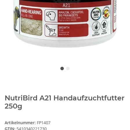
NutriBird A21 Handaufzuchtfutter
250g
Artikelnummer:
FP1407
GTIN:
5410340221730