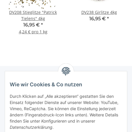
DV208 Stieglitze "Patrick
DV238 Girlitze 4kg
Tielens" 4kg
16,95 €
*
16,95 €
*
4,24 € pro 1 kg
Wie wir Cookies & Co nutzen
Informationen
Durch Klicken auf „Alle akzeptieren“ gestatten Sie den
Einsatz folgender Dienste auf unserer Website: YouTube,
Gesetzliche Informationen
Vimeo, ReCaptcha. Sie können die Einstellung jederzeit
ändern (Fingerabdruck-Icon links unten). Weitere Details
Mein Konto
finden Sie unter
Konfigurieren
und in unserer
Datenschutzerklärung
.