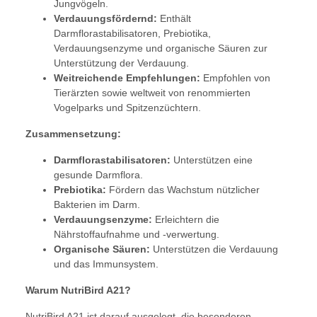
Jungvögeln.
Verdauungsfördernd:
Enthält
Darmflorastabilisatoren, Prebiotika,
Verdauungsenzyme und organische Säuren zur
Unterstützung der Verdauung.
Weitreichende Empfehlungen:
Empfohlen von
Tierärzten sowie weltweit von renommierten
Vogelparks und Spitzenzüchtern.
Zusammensetzung:
Darmflorastabilisatoren:
Unterstützen eine
gesunde Darmflora.
Prebiotika:
Fördern das Wachstum nützlicher
Bakterien im Darm.
Verdauungsenzyme:
Erleichtern die
Nährstoffaufnahme und -verwertung.
Organische Säuren:
Unterstützen die Verdauung
und das Immunsystem.
Warum NutriBird A21?
NutriBird A21 ist darauf ausgelegt, die besonderen